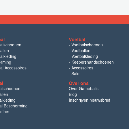
bal
Voetbal
balschoenen
-
Voetbalschoenen
allen
-
Voetballen
alkleding
-
Voetbalkleding
erming
-
Keepershandschoenen
bal Accessoires
-
Accessoires
-
Sale
al
Over ons
alschoenen
Over Gameballs
llen
Blog
lkleding
Inschrijven nieuwsbrief
l Bescherming
oires