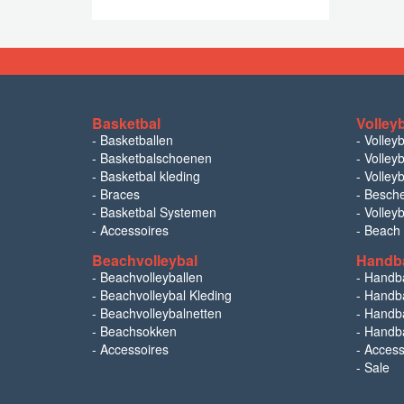
Basketbal
Volley
-
Basketballen
-
Volley
-
Basketbalschoenen
-
Volleyb
-
Basketbal kleding
-
Volleyb
-
Braces
-
Besch
-
Basketbal Systemen
-
Volley
-
Accessoires
-
Beach
Beachvolleybal
Handb
-
Beachvolleyballen
-
Handb
-
Beachvolleybal Kleding
-
Handba
-
Beachvolleybalnetten
-
Handba
-
Beachsokken
-
Handba
-
Accessoires
-
Access
-
Sale