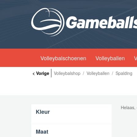
Volleybalschoenen
Volleyballen
V
< Vorige
Volleybalshop
/
Volleyballen
/
Spalding
Helaas, 
Kleur
Maat