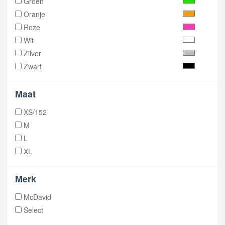
Groen
Oranje
Roze
Wit
Zilver
Zwart
Maat
XS/152
M
L
XL
Merk
McDavid
Select