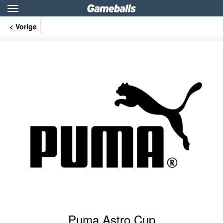
Toggle
navigation
< Vorige
Puma Astro Cup