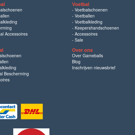
bal
Voetbal
balschoenen
-
Voetbalschoenen
allen
-
Voetballen
alkleding
-
Voetbalkleding
erming
-
Keepershandschoenen
bal Accessoires
-
Accessoires
-
Sale
al
Over ons
alschoenen
Over Gameballs
llen
Blog
lkleding
Inschrijven nieuwsbrief
l Bescherming
oires