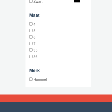
Zwart
Maat
4
5
6
7
35
36
Merk
Hummel