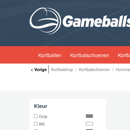
Korfballen
Korfbalschoenen
Korfb
< Vorige
Korfbalshop
/
Korfbalschoenen
/
Humme
Kleur
Grijs
Wit