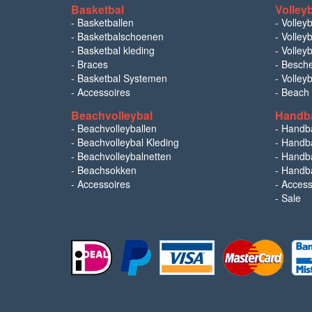
Basketbal
Volley
-
Basketballen
-
Volley
-
Basketbalschoenen
-
Volleyb
-
Basketbal kleding
-
Volleyb
-
Braces
-
Besch
-
Basketbal Systemen
-
Volley
-
Accessoires
-
Beach
Beachvolleybal
Handb
-
Beachvolleyballen
-
Handb
-
Beachvolleybal Kleding
-
Handba
-
Beachvolleybalnetten
-
Handba
-
Beachsokken
-
Handba
-
Accessoires
-
Access
-
Sale