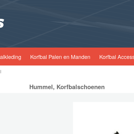
alkleding
Korfbal Palen en Manden
Korfbal Acces
l
Hummel, Korfbalschoenen