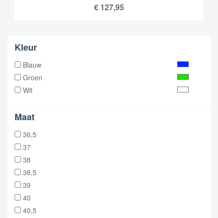
€
127,95
Kleur
Blauw
Groen
Wit
Maat
36,5
37
38
38,5
39
40
40,5