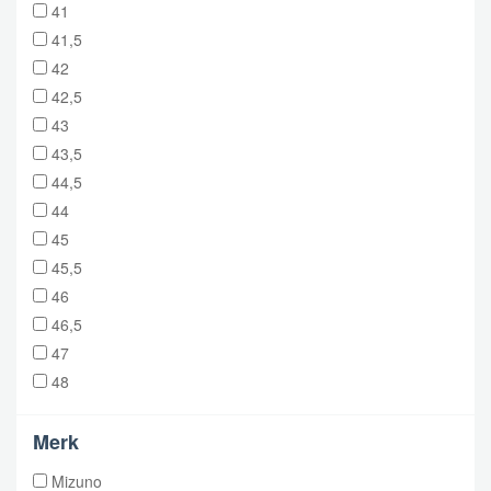
41
41,5
42
42,5
43
43,5
44,5
44
45
45,5
46
46,5
47
48
Merk
Mizuno