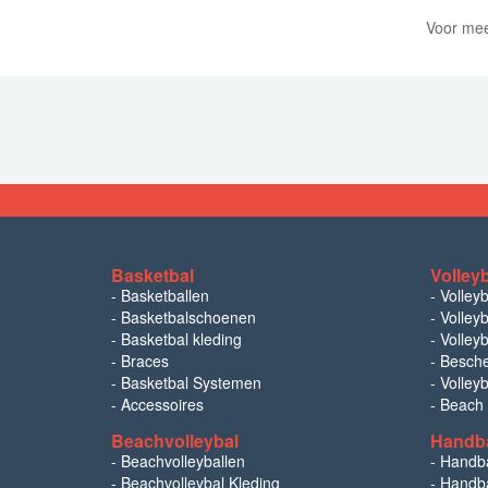
Voor mee
Basketbal
Volley
-
Basketballen
-
Volley
-
Basketbalschoenen
-
Volleyb
-
Basketbal kleding
-
Volleyb
-
Braces
-
Besch
-
Basketbal Systemen
-
Volley
-
Accessoires
-
Beach
Beachvolleybal
Handb
-
Beachvolleyballen
-
Handb
-
Beachvolleybal Kleding
-
Handba