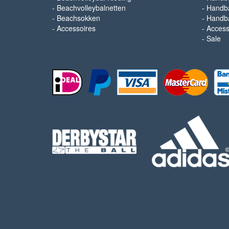
-
Beachvolleybalnetten
-
Handba
-
Beachsokken
-
Handba
-
Accessoires
-
Access
-
Sale