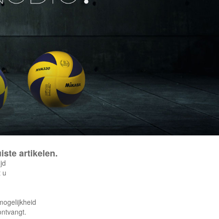
ste artikelen.
jd
 u
mogelijkheid
ntvangt.