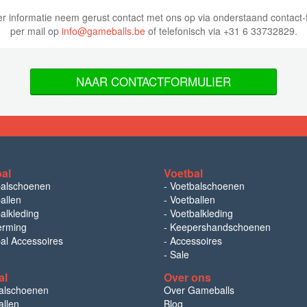
r informatie neem gerust contact met ons op via onderstaand contact-f
per mail op
info@gameballs.be
of telefonisch via +31 6 33732829.
NAAR CONTACTFORMULIER
bal
Voetbal
balschoenen
-
Voetbalschoenen
allen
-
Voetballen
alkleding
-
Voetbalkleding
erming
-
Keepershandschoenen
bal Accessoires
-
Accessoires
-
Sale
al
Over ons
alschoenen
Over Gameballs
llen
Blog