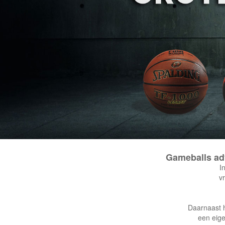
Gameballs adv
I
v
Daarnaast h
een eig