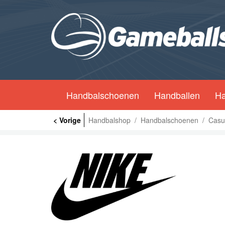
Handbalschoenen
Handballen
Ha
< Vorige
Handbalshop
/
Handbalschoenen
/
Casu