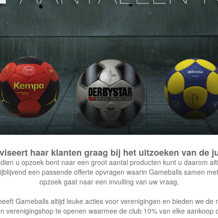
iseert haar klanten graag bij het uitzoeken van de jui
ndien u opzoek bent naar een groot aantal producten kunt u daarom alti
rijblijvend een passende offerte opvragen waarin Gameballs samen met
opzoek gaat naar een invulling van uw vraag.
eeft Gameballs altijd leuke acties voor verenigingen en bieden we de 
en verenigingshop te openen waarmee de club 10% van elke aankoop o