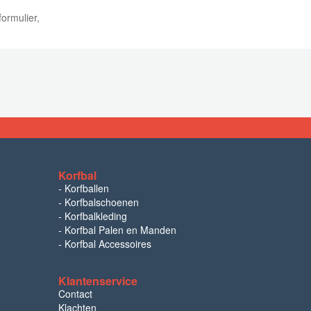
ormulier,
Korfbal
-
Korfballen
-
Korfbalschoenen
-
Korfbalkleding
-
Korfbal Palen en Manden
-
Korfbal Accessoires
Klantenservice
Contact
Klachten