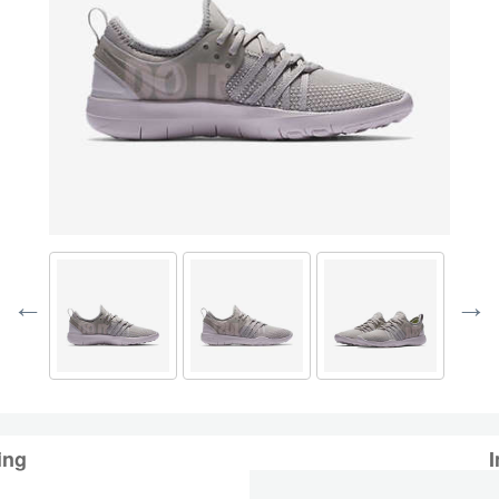
ing
I